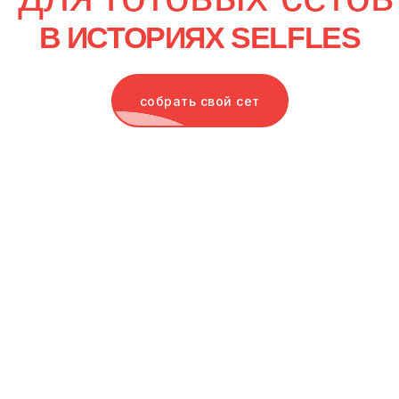
собрать свой сет
нужна помощь с заказом
или остались вопросы?
Будем рады помочь — пишите в наш Telegram.
С 10:00 до 19:00 каждый день
о бренде
публичная оферта
faq
обработка данных
оплата
согласие на обработку
и доставка
данных
возврат
использование cookies
сертификация