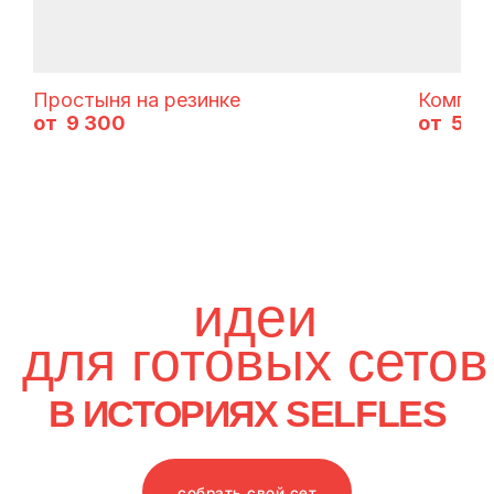
Простыня на резинке
Комплек
9 300
5 2
собрать свой сет