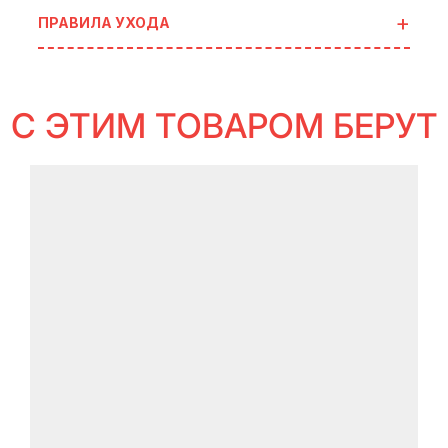
ПРАВИЛА УХОДА
С ЭТИМ ТОВАРОМ БЕРУТ
идеи
для готовых сетов
В ИСТОРИЯХ SELFLES