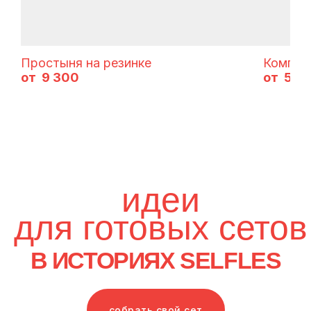
Простыня на резинке
Комплек
9 300
5 2
собрать свой сет