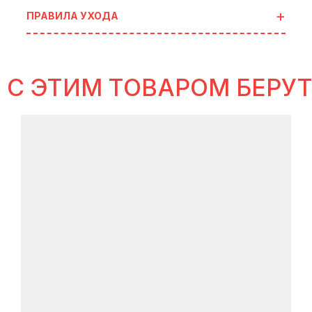
ПРАВИЛА УХОДА
С ЭТИМ ТОВАРОМ БЕРУ
идеи
для готовых сетов
В ИСТОРИЯХ SELFLES