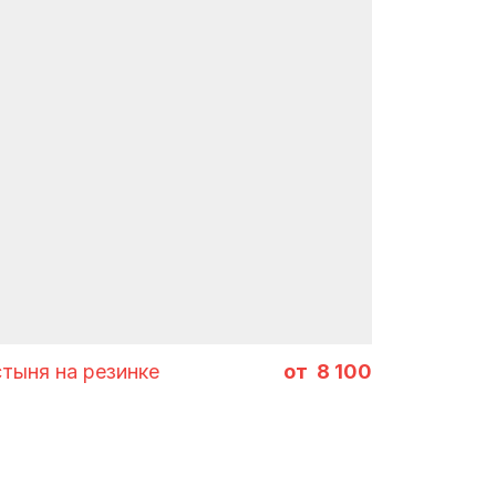
тов
тыня на резинке
8 100
ES