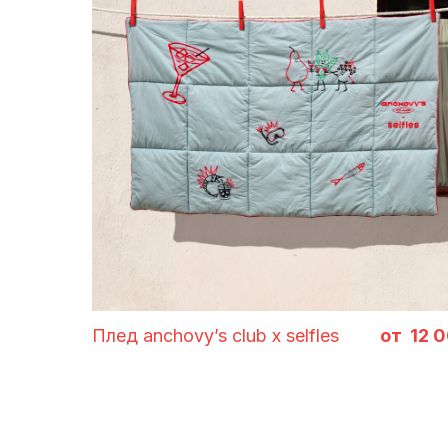
идеи 
Плед
anchovy’s club x selfles
12 
В