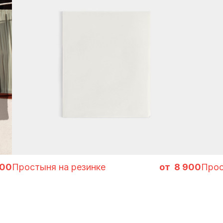
для готовых се
000
Простыня на резинке
8 900
Прос
 ИСТОРИЯХ SELFL