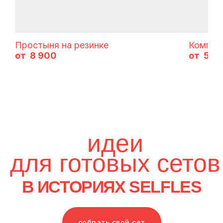
Простыня на резинке
Комплек
8 900
5 2
собрать свой сет