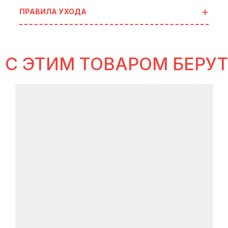
ПРАВИЛА УХОДА
С ЭТИМ ТОВАРОМ БЕРУ
идеи
для готовых сетов
В ИСТОРИЯХ SELFLES