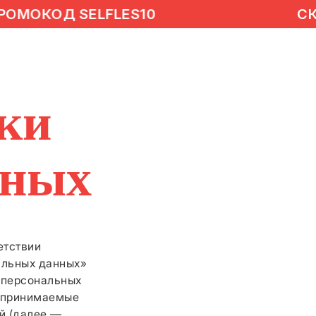
МОКОД SELFLES10
СКИД
ки
нных
етствии
альных данных»
и персональных
едпринимаемые
й (далее —