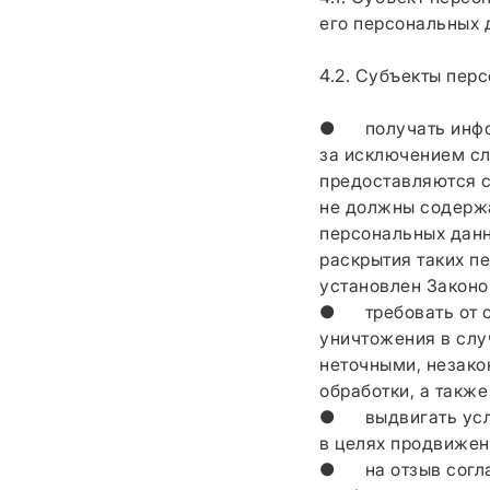
его персональных д
4.2. Субъекты пер
● получать инфор
за исключением с
предоставляются с
не должны содержа
персональных данн
раскрытия таких п
установлен Законо
● требовать от оп
уничтожения в слу
неточными, незако
обработки, а такж
● выдвигать усло
в целях продвижени
● на отзыв соглас