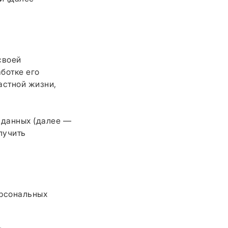
своей
ботке его
астной жизни,
 данных (далее —
лучить
ерсональных