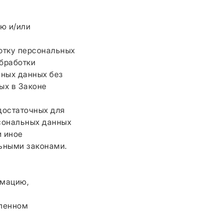
ю и/или
отку персональных
бработки
ьных данных без
ых в Законе
достаточных для
сональных данных
и иное
ьными законами.
рмацию,
вленном