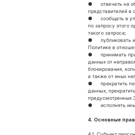
● отвечать на обр
представителей в 
● сообщать в упо
по запросу этого 
такого запроса;
● публиковать ил
Политике в отноше
● принимать прав
данных от неправо
блокирования, коп
а также от иных н
● прекратить пере
данных, прекратит
предусмотренных З
● исполнять иные
4. Основные пра
4.1. Субъект перс