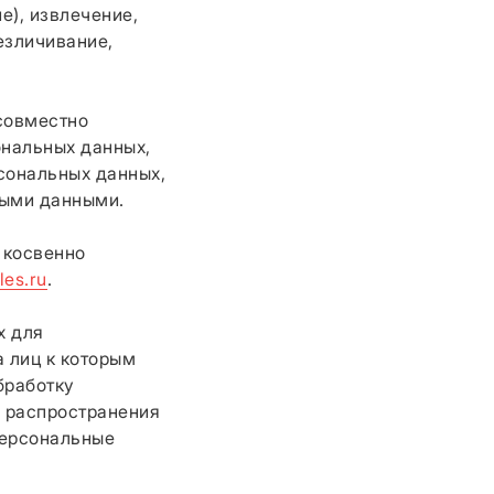
е), извлечение,
езличивание,
совместно
нальных данных,
сональных данных,
ными данными.
 косвенно
fles.ru
.
х для
 лиц к которым
бработку
 распространения
персональные