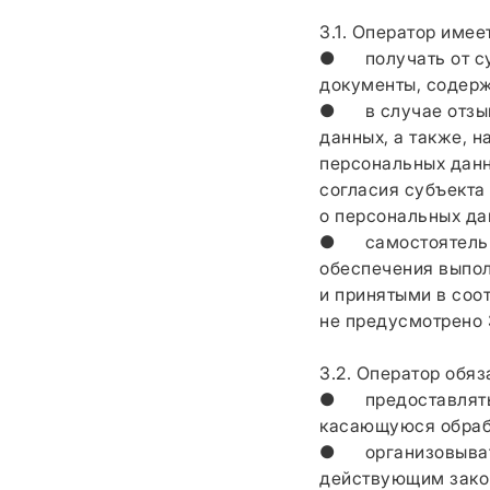
3.1. Оператор имее
● получать от су
документы, содер
● в случае отзыв
данных, а также, 
персональных данн
согласия субъекта
о персональных да
● самостоятельно
обеспечения выпол
и принятыми в соо
не предусмотрено 
3.2. Оператор обяз
● предоставлять 
касающуюся обрабо
● организовывать
действующим зако