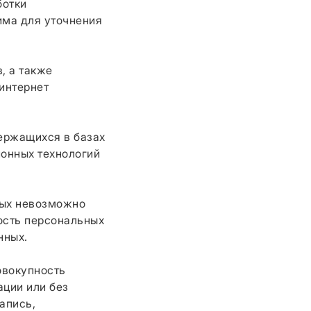
ботки
има для уточнения
, а также
интернет
ержащихся в базах
онных технологий
рых невозможно
ость персональных
нных.
овокупность
ации или без
апись,