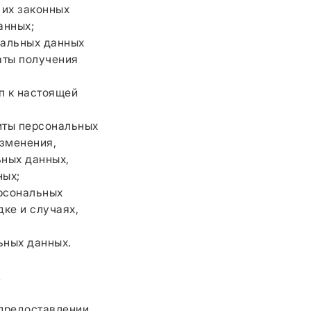
их законных
анных;
нальных данных
аты получения
п к настоящей
иты персональных
изменения,
ьных данных,
ных;
рсональных
ке и случаях,
ьных данных.
х
 предоставлении