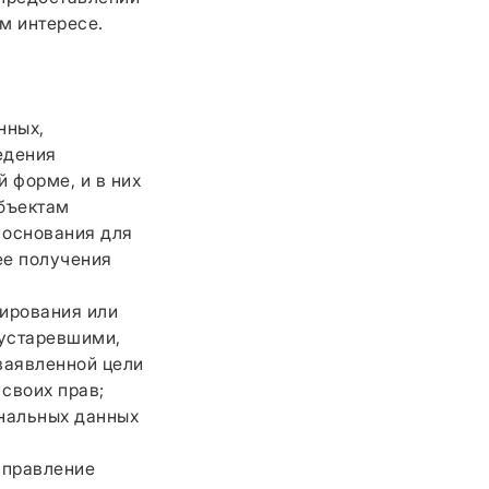
м интересе.
нных,
едения
 форме, и в них
бъектам
 основания для
ее получения
ирования или
 устаревшими,
заявленной цели
своих прав;
нальных данных
аправление