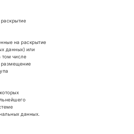
 раскрытие
.
енные на раскрытие
х данных) или
 том числе
, размещение
тупа
 которых
альнейшего
стеме
нальных данных.