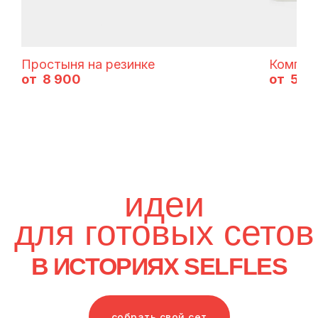
Простыня на резинке
Комплек
8 900
5 2
собрать свой сет