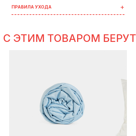
ПРАВИЛА УХОДА
С ЭТИМ ТОВАРОМ БЕРУ
идеи
для готовых сетов
В ИСТОРИЯХ SELFLES