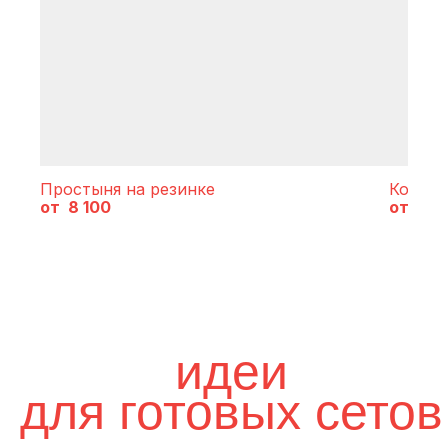
Простыня на резинке
Компле
8 100
5 2