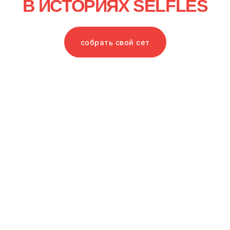
собрать свой сет
нужна помощь с заказом
или остались вопросы?
Будем рады помочь — пишите в наш Telegram.
С 10:00 до 19:00 каждый день
о бренде
публичная оферта
faq
обработка данных
оплата
согласие на обработку
и доставка
данных
возврат
использование cookies
сертификация