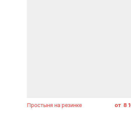
идеи 
Простыня на резинке
8 
В