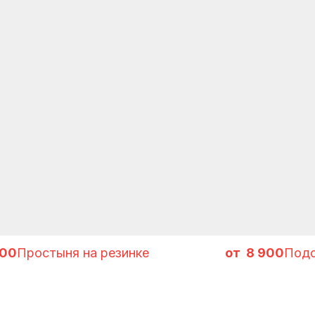
для готовых се
100
Простыня на резинке
8 900
Подо
 ИСТОРИЯХ SELFL