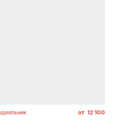
тов
деяльник
12 100
ES