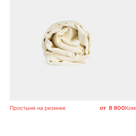
идеи 
Простыня на резинке
8 900
Комп
В