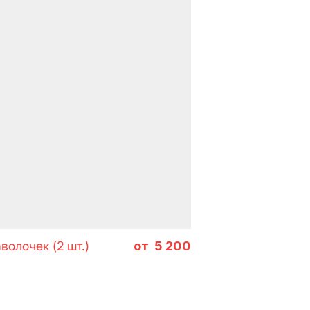
тов
волочек (2 шт.)
5 200
ES