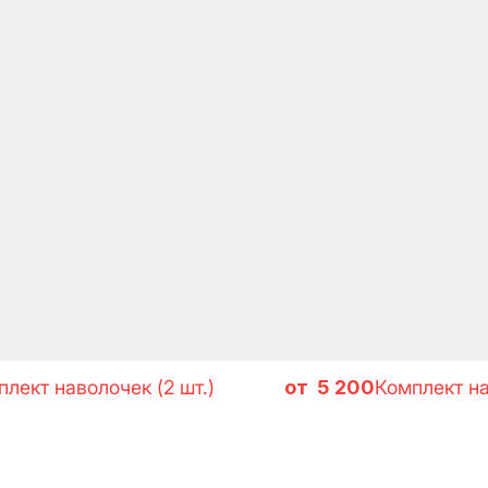
для готовых се
лект наволочек (2 шт.)
5 200
Комплект на
 ИСТОРИЯХ SELFL